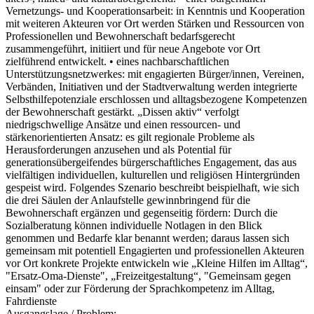
Vernetzungs- und Kooperationsarbeit: in Kenntnis und Kooperation
mit weiteren Akteuren vor Ort werden Stärken und Ressourcen von
Professionellen und Bewohnerschaft bedarfsgerecht
zusammengeführt, initiiert und für neue Angebote vor Ort
zielführend entwickelt. • eines nachbarschaftlichen
Unterstützungsnetzwerkes: mit engagierten Bürger/innen, Vereinen,
Verbänden, Initiativen und der Stadtverwaltung werden integrierte
Selbsthilfepotenziale erschlossen und alltagsbezogene Kompetenzen
der Bewohnerschaft gestärkt. „Dissen aktiv“ verfolgt
niedrigschwellige Ansätze und einen ressourcen- und
stärkenorientierten Ansatz: es gilt regionale Probleme als
Herausforderungen anzusehen und als Potential für
generationsübergeifendes bürgerschaftliches Engagement, das aus
vielfältigen individuellen, kulturellen und religiösen Hintergründen
gespeist wird. Folgendes Szenario beschreibt beispielhaft, wie sich
die drei Säulen der Anlaufstelle gewinnbringend für die
Bewohnerschaft ergänzen und gegenseitig fördern: Durch die
Sozialberatung können individuelle Notlagen in den Blick
genommen und Bedarfe klar benannt werden; daraus lassen sich
gemeinsam mit potentiell Engagierten und professionellen Akteuren
vor Ort konkrete Projekte entwickeln wie „Kleine Hilfen im Alltag“,
"Ersatz-Oma-Dienste", „Freizeitgestaltung“, "Gemeinsam gegen
einsam" oder zur Förderung der Sprachkompetenz im Alltag,
Fahrdienste
Ausgangslage / Problem: