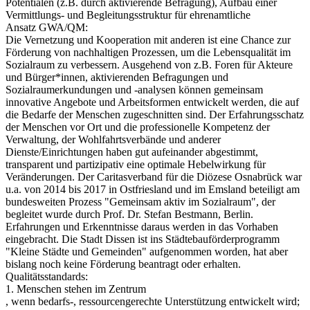
Potentialen (z.B. durch aktivierende Befragung), Aufbau einer
Vermittlungs- und Begleitungsstruktur für ehrenamtliche
Ansatz GWA/QM:
Die Vernetzung und Kooperation mit anderen ist eine Chance zur
Förderung von nachhaltigen Prozessen, um die Lebensqualität im
Sozialraum zu verbessern. Ausgehend von z.B. Foren für Akteure
und Bürger*innen, aktivierenden Befragungen und
Sozialraumerkundungen und -analysen können gemeinsam
innovative Angebote und Arbeitsformen entwickelt werden, die auf
die Bedarfe der Menschen zugeschnitten sind. Der Erfahrungsschatz
der Menschen vor Ort und die professionelle Kompetenz der
Verwaltung, der Wohlfahrtsverbände und anderer
Dienste/Einrichtungen haben gut aufeinander abgestimmt,
transparent und partizipativ eine optimale Hebelwirkung für
Veränderungen. Der Caritasverband für die Diözese Osnabrück war
u.a. von 2014 bis 2017 in Ostfriesland und im Emsland beteiligt am
bundesweiten Prozess "Gemeinsam aktiv im Sozialraum", der
begleitet wurde durch Prof. Dr. Stefan Bestmann, Berlin.
Erfahrungen und Erkenntnisse daraus werden in das Vorhaben
eingebracht. Die Stadt Dissen ist ins Städtebauförderprogramm
"Kleine Städte und Gemeinden" aufgenommen worden, hat aber
bislang noch keine Förderung beantragt oder erhalten.
Qualitätsstandards:
1. Menschen stehen im Zentrum
, wenn bedarfs-, ressourcengerechte Unterstützung entwickelt wird;