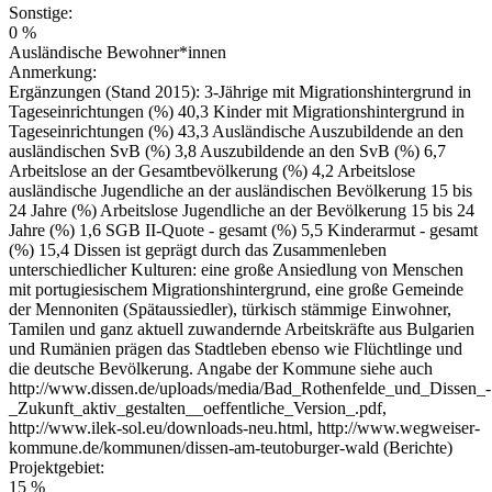
Sonstige:
0 %
Ausländische Bewohner*innen
Anmerkung:
Ergänzungen (Stand 2015): 3-Jährige mit Migrationshintergrund in
Tageseinrichtungen (%) 40,3 Kinder mit Migrationshintergrund in
Tageseinrichtungen (%) 43,3 Ausländische Auszubildende an den
ausländischen SvB (%) 3,8 Auszubildende an den SvB (%) 6,7
Arbeitslose an der Gesamtbevölkerung (%) 4,2 Arbeitslose
ausländische Jugendliche an der ausländischen Bevölkerung 15 bis
24 Jahre (%) Arbeitslose Jugendliche an der Bevölkerung 15 bis 24
Jahre (%) 1,6 SGB II-Quote - gesamt (%) 5,5 Kinderarmut - gesamt
(%) 15,4 Dissen ist geprägt durch das Zusammenleben
unterschiedlicher Kulturen: eine große Ansiedlung von Menschen
mit portugiesischem Migrationshintergrund, eine große Gemeinde
der Mennoniten (Spätaussiedler), türkisch stämmige Einwohner,
Tamilen und ganz aktuell zuwandernde Arbeitskräfte aus Bulgarien
und Rumänien prägen das Stadtleben ebenso wie Flüchtlinge und
die deutsche Bevölkerung. Angabe der Kommune siehe auch
http://www.dissen.de/uploads/media/Bad_Rothenfelde_und_Dissen_-
_Zukunft_aktiv_gestalten__oeffentliche_Version_.pdf,
http://www.ilek-sol.eu/downloads-neu.html, http://www.wegweiser-
kommune.de/kommunen/dissen-am-teutoburger-wald (Berichte)
Projektgebiet:
15 %