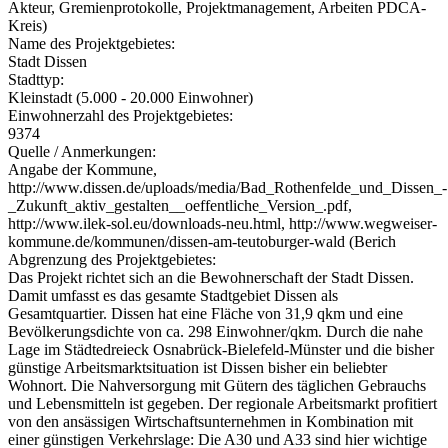
Akteur, Gremienprotokolle, Projektmanagement, Arbeiten PDCA-
Kreis)
Name des Projektgebietes:
Stadt Dissen
Stadttyp:
Kleinstadt (5.000 - 20.000 Einwohner)
Einwohnerzahl des Projektgebietes:
9374
Quelle / Anmerkungen:
Angabe der Kommune,
http://www.dissen.de/uploads/media/Bad_Rothenfelde_und_Dissen_-
_Zukunft_aktiv_gestalten__oeffentliche_Version_.pdf,
http://www.ilek-sol.eu/downloads-neu.html, http://www.wegweiser-
kommune.de/kommunen/dissen-am-teutoburger-wald (Berich
Abgrenzung des Projektgebietes:
Das Projekt richtet sich an die Bewohnerschaft der Stadt Dissen.
Damit umfasst es das gesamte Stadtgebiet Dissen als
Gesamtquartier. Dissen hat eine Fläche von 31,9 qkm und eine
Bevölkerungsdichte von ca. 298 Einwohner/qkm. Durch die nahe
Lage im Städtedreieck Osnabrück-Bielefeld-Münster und die bisher
günstige Arbeitsmarktsituation ist Dissen bisher ein beliebter
Wohnort. Die Nahversorgung mit Gütern des täglichen Gebrauchs
und Lebensmitteln ist gegeben. Der regionale Arbeitsmarkt profitiert
von den ansässigen Wirtschaftsunternehmen in Kombination mit
einer günstigen Verkehrslage: Die A30 und A33 sind hier wichtige