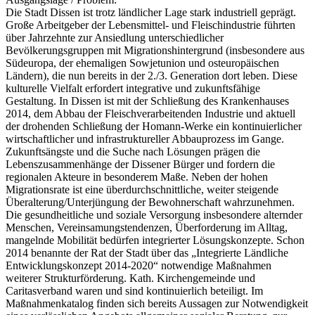
Die Stadt Dissen ist trotz ländlicher Lage stark industriell geprägt.
Große Arbeitgeber der Lebensmittel- und Fleischindustrie führten
über Jahrzehnte zur Ansiedlung unterschiedlicher
Bevölkerungsgruppen mit Migrationshintergrund (insbesondere aus
Südeuropa, der ehemaligen Sowjetunion und osteuropäischen
Ländern), die nun bereits in der 2./3. Generation dort leben. Diese
kulturelle Vielfalt erfordert integrative und zukunftsfähige
Gestaltung. In Dissen ist mit der Schließung des Krankenhauses
2014, dem Abbau der Fleischverarbeitenden Industrie und aktuell
der drohenden Schließung der Homann-Werke ein kontinuierlicher
wirtschaftlicher und infrastruktureller Abbauprozess im Gange.
Zukunftsängste und die Suche nach Lösungen prägen die
Lebenszusammenhänge der Dissener Bürger und fordern die
regionalen Akteure in besonderem Maße. Neben der hohen
Migrationsrate ist eine überdurchschnittliche, weiter steigende
Überalterung/Unterjüngung der Bewohnerschaft wahrzunehmen.
Die gesundheitliche und soziale Versorgung insbesondere alternder
Menschen, Vereinsamungstendenzen, Überforderung im Alltag,
mangelnde Mobilität bedürfen integrierter Lösungskonzepte. Schon
2014 benannte der Rat der Stadt über das „Integrierte Ländliche
Entwicklungskonzept 2014-2020“ notwendige Maßnahmen
weiterer Strukturförderung. Kath. Kirchengemeinde und
Caritasverband waren und sind kontinuierlich beteiligt. Im
Maßnahmenkatalog finden sich bereits Aussagen zur Notwendigkeit