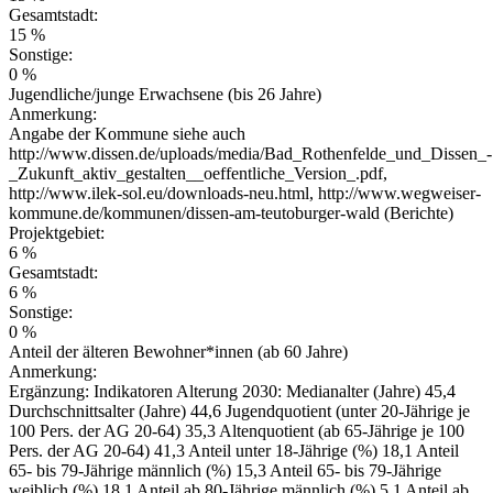
Gesamtstadt:
15 %
Sonstige:
0 %
Jugendliche/junge Erwachsene (bis 26 Jahre)
Anmerkung:
Angabe der Kommune siehe auch
http://www.dissen.de/uploads/media/Bad_Rothenfelde_und_Dissen_-
_Zukunft_aktiv_gestalten__oeffentliche_Version_.pdf,
http://www.ilek-sol.eu/downloads-neu.html, http://www.wegweiser-
kommune.de/kommunen/dissen-am-teutoburger-wald (Berichte)
Projektgebiet:
6 %
Gesamtstadt:
6 %
Sonstige:
0 %
Anteil der älteren Bewohner*innen (ab 60 Jahre)
Anmerkung:
Ergänzung: Indikatoren Alterung 2030: Medianalter (Jahre) 45,4
Durchschnittsalter (Jahre) 44,6 Jugendquotient (unter 20-Jährige je
100 Pers. der AG 20-64) 35,3 Altenquotient (ab 65-Jährige je 100
Pers. der AG 20-64) 41,3 Anteil unter 18-Jährige (%) 18,1 Anteil
65- bis 79-Jährige männlich (%) 15,3 Anteil 65- bis 79-Jährige
weiblich (%) 18,1 Anteil ab 80-Jährige männlich (%) 5,1 Anteil ab