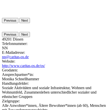
Previous
Next
Previous
Next
49201
Dissen
Telefonnummer:
NN
E-Mailadresse:
nn@caritas-os.de
Website:
http://www.caritas-os.de/os/
Geodaten:
Ansprechpartner*in:
Monika Schnellhammer
Handlungsfelder:
Soziale Aktivitäten und soziale Infrastruktur, Wohnen und
Wohnumfeld, Zusammenleben unterschiedlicher sozialer und
ethnischer Gruppen
Zielgruppe:
Alle Anwohner*innen, Ältere Bewohner*innen (ab 60), Menschen
mit Zuwanderungsgeschichte