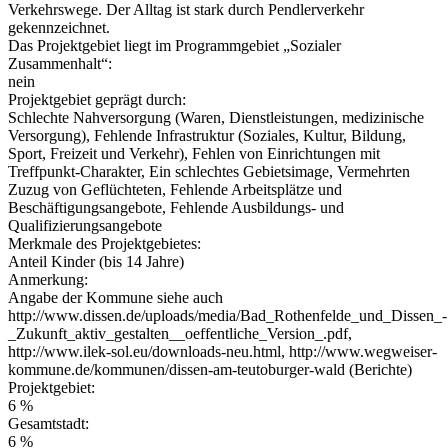
Verkehrswege. Der Alltag ist stark durch Pendlerverkehr
gekennzeichnet.
Das Projektgebiet liegt im Programmgebiet „Sozialer
Zusammenhalt“:
nein
Projektgebiet geprägt durch:
Schlechte Nahversorgung (Waren, Dienstleistungen, medizinische
Versorgung), Fehlende Infrastruktur (Soziales, Kultur, Bildung,
Sport, Freizeit und Verkehr), Fehlen von Einrichtungen mit
Treffpunkt-Charakter, Ein schlechtes Gebietsimage, Vermehrten
Zuzug von Geflüchteten, Fehlende Arbeitsplätze und
Beschäftigungsangebote, Fehlende Ausbildungs- und
Qualifizierungsangebote
Merkmale des Projektgebietes:
Anteil Kinder (bis 14 Jahre)
Anmerkung:
Angabe der Kommune siehe auch
http://www.dissen.de/uploads/media/Bad_Rothenfelde_und_Dissen_-
_Zukunft_aktiv_gestalten__oeffentliche_Version_.pdf,
http://www.ilek-sol.eu/downloads-neu.html, http://www.wegweiser-
kommune.de/kommunen/dissen-am-teutoburger-wald (Berichte)
Projektgebiet:
6 %
Gesamtstadt:
6 %