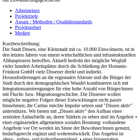
Allgemeines
Projektziele
Ansatz / Methoden / Qualitätsstandards
Projektgebiet
Medien
Kurzbeschreibung:
Die Stadt Dissen, eine Kleinstadt mit ca. 10.000 Einwohnern, ist in
den letzten Jahren von einem wirtschaftlichen und infrastrukturellen
Abbauprozess betroffen. Aktuell bedroht der mögliche Wegfall
vieler hundert Arbeitsplätze durch die Schließung der Homann-
Feinkost GmbH viele Dissener direkt und indirekt.
Herausforderungen an die regionalen Akteure und die Bürger der
Stadt durch den demographischen Wandel kombinieren sich mit
Integrationsanstrengungen für eine hohe Anzahl von Bürger/innen
mit Flucht- bzw. Migrationsgeschichte. Die Dissener wollen
mögliche negative Folgen dieser Entwicklungen nicht passiv
hinnehmen; die Caritas möchte Impulse setzen und "Dissen aktiv"
unterstützen. Wir bieten mit „Dissen aktiv“ den Aufbau einer
zentralen Anlaufstelle an, deren Stärken zu sehen sind im Angebot: •
einer ergänzenden allgemeinen sozialen Beratung: vorhandene
Angebote vor Ort werden im Sinne der Bewohner/innen genutzt,
bedarfsgerecht ergänzt und weiterentwickelt. Das Angebot ist
alters-, milieu- und kulturübergreifend. • einer bürgernahen