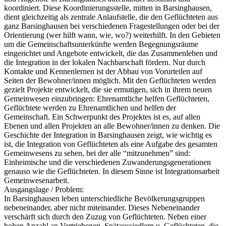
koordiniert. Diese Koordinierungsstelle, mitten in Barsinghausen,
dient gleichzeitig als zentrale Anlaufstelle, die den Geflüchteten aus
ganz Barsinghausen bei verschiedenen Fragestellungen oder bei der
Orientierung (wer hilft wann, wie, wo?) weiterhilft. In den Gebieten
um die Gemeinschaftsunterkünfte werden Begegnungsräume
eingerichtet und Angebote entwickelt, die das Zusammenleben und
die Integration in der lokalen Nachbarschaft fördern. Nur durch
Kontakte und Kennenlernen ist der Abbau von Vorurteilen auf
Seiten der Bewohner/innen möglich. Mit den Geflüchteten werden
gezielt Projekte entwickelt, die sie ermutigen, sich in ihrem neuen
Gemeinwesen einzubringen: Ehrenamtliche helfen Geflüchteten,
Geflüchtete werden zu Ehrenamtlichen und helfen der
Gemeinschaft. Ein Schwerpunkt des Projektes ist es, auf allen
Ebenen und allen Projekten an alle Bewohner/innen zu denken. Die
Geschichte der Integration in Barsinghausen zeigt, wie wichtig es
ist, die Integration von Geflüchteten als eine Aufgabe des gesamten
Gemeinwesens zu sehen, bei der alle “mitzunehmen” sind:
Einheimische und die verschiedenen Zuwanderungsgenerationen
genauso wie die Geflüchteten. In diesem Sinne ist Integrationsarbeit
Gemeinwesenarbeit.
Ausgangslage / Problem:
In Barsinghausen leben unterschiedliche Bevölkerungsgruppen
nebeneinander, aber nicht miteinander. Dieses Nebeneinander
verschärft sich durch den Zuzug von Geflüchteten. Neben einer
hohen Anzahl an Vertriebenen, Spätaussiedlern u. Geflüchteten, die