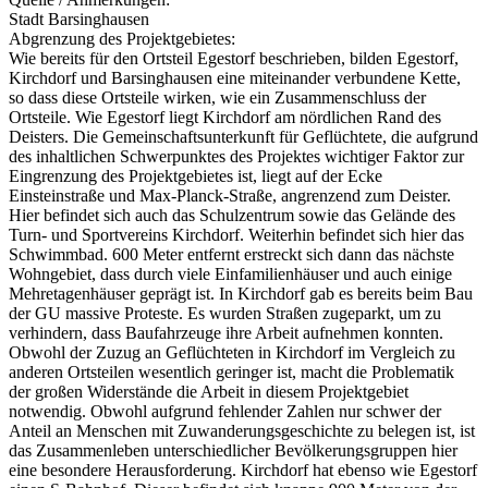
Stadt Barsinghausen
Abgrenzung des Projektgebietes:
Wie bereits für den Ortsteil Egestorf beschrieben, bilden Egestorf,
Kirchdorf und Barsinghausen eine miteinander verbundene Kette,
so dass diese Ortsteile wirken, wie ein Zusammenschluss der
Ortsteile. Wie Egestorf liegt Kirchdorf am nördlichen Rand des
Deisters. Die Gemeinschaftsunterkunft für Geflüchtete, die aufgrund
des inhaltlichen Schwerpunktes des Projektes wichtiger Faktor zur
Eingrenzung des Projektgebietes ist, liegt auf der Ecke
Einsteinstraße und Max-Planck-Straße, angrenzend zum Deister.
Hier befindet sich auch das Schulzentrum sowie das Gelände des
Turn- und Sportvereins Kirchdorf. Weiterhin befindet sich hier das
Schwimmbad. 600 Meter entfernt erstreckt sich dann das nächste
Wohngebiet, dass durch viele Einfamilienhäuser und auch einige
Mehretagenhäuser geprägt ist. In Kirchdorf gab es bereits beim Bau
der GU massive Proteste. Es wurden Straßen zugeparkt, um zu
verhindern, dass Baufahrzeuge ihre Arbeit aufnehmen konnten.
Obwohl der Zuzug an Geflüchteten in Kirchdorf im Vergleich zu
anderen Ortsteilen wesentlich geringer ist, macht die Problematik
der großen Widerstände die Arbeit in diesem Projektgebiet
notwendig. Obwohl aufgrund fehlender Zahlen nur schwer der
Anteil an Menschen mit Zuwanderungsgeschichte zu belegen ist, ist
das Zusammenleben unterschiedlicher Bevölkerungsgruppen hier
eine besondere Herausforderung. Kirchdorf hat ebenso wie Egestorf