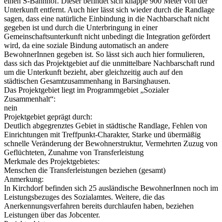
einen S-Bahnhof. Dieser befindet sich knappe 900 Meter von der
Unterkunft entfernt. Auch hier lässt sich wieder durch die Randlage
sagen, dass eine natürliche Einbindung in die Nachbarschaft nicht
gegeben ist und durch die Unterbringung in einer
Gemeinschaftsunterkunft nicht unbedingt die Integration gefördert
wird, da eine soziale Bindung automatisch an andere
BewohnerInnen gegeben ist. So lässt sich auch hier formulieren,
dass sich das Projektgebiet auf die unmittelbare Nachbarschaft rund
um die Unterkunft bezieht, aber gleichzeitig auch auf den
städtischen Gesamtzusammenhang in Barsinghausen.
Das Projektgebiet liegt im Programmgebiet „Sozialer
Zusammenhalt“:
nein
Projektgebiet geprägt durch:
Deutlich abgegrenztes Gebiet in städtische Randlage, Fehlen von
Einrichtungen mit Treffpunkt-Charakter, Starke und übermäßig
schnelle Veränderung der Bewohnerstruktur, Vermehrten Zuzug von
Geflüchteten, Zunahme von Transferleistung
Merkmale des Projektgebietes:
Menschen die Transferleistungen beziehen (gesamt)
Anmerkung:
In Kirchdorf befinden sich 25 ausländische BewohnerInnen noch im
Leistungsbezuges des Sozialamtes. Weitere, die das
Anerkennungsverfahren bereits durchlaufen haben, beziehen
Leistungen über das Jobcenter.