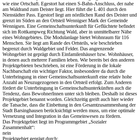
wie eine Ortschaft. Egestort hat einen S-Bahn-Anschluss, der nahe
am Waldrand zum Deister liegt. Hier führt die L 401 durch den
Nienstädter Pass. Egestorf liegt am nördlichen Rand des Deister und
grenzt im Süden an den Ortsteil Wennigser Mark der Gemeinde
Wennigsen. Eine Gemeinschaftsunterkunft für Geflüchtete befindet
sich im Rottkampweg Richtung Wald, aber in unmittelbarer Nähe
eines Wohngebietes. Die Modulanlage bietet Wohnraum für 116
Menschen. Sie liegt am Rande des Ortsteils, wie beschrieben
begrenzt durch Waldgebiet und Felder. Das angrenzende
Wohngebiet ist geprägt durch Einfamilenhäuser bzw. Wohnhäuser,
in denen auch mehrere Familien leben. Wie bereits bei den anderen
Projektgebieten beschrieben, ist eine Förderung in die lokale
Nachbarschaft ein wichtiger Faktor, insbesondere da durch die
Unterbringung in einer Gemeinschaftsunterkunft eine relativ hohe
Anzahl an Neuzugezogenen in den Ortsteil erfolgt. Zum Anderen
fördert die Unterbringung in Gemeinschaftsunterkünften auch die
Tendenz, dass BewohnerInnen unter sich bleiben. Deshalb ist dieses
Projektgebiet benannt worden. Gleichzeitig greift auch hier wieder
die Tatsache, dass die Einbettung in den Gesamtzusammenhang der
Stadt Barsinghausen berücksichtigt werden muss, um eine optimale
Vernetzung und Integration in das Gemeinwesen zu fördern.
Das Projektgebiet liegt im Programmgebiet „Sozialer
Zusammenhalt“:
nein
Projektgebiet geprägt durch: