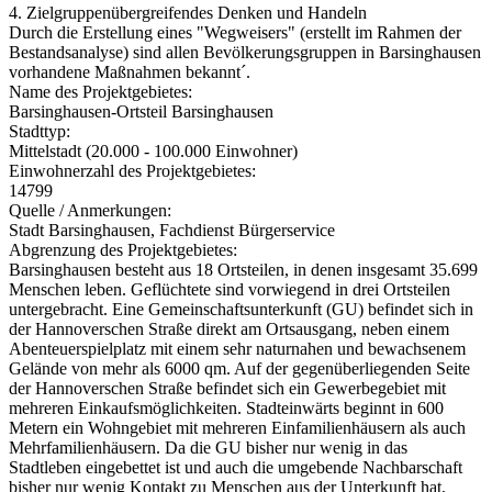
4. Zielgruppenübergreifendes Denken und Handeln
Durch die Erstellung eines "Wegweisers" (erstellt im Rahmen der
Bestandsanalyse) sind allen Bevölkerungsgruppen in Barsinghausen
vorhandene Maßnahmen bekannt´.
Name des Projektgebietes:
Barsinghausen-Ortsteil Barsinghausen
Stadttyp:
Mittelstadt (20.000 - 100.000 Einwohner)
Einwohnerzahl des Projektgebietes:
14799
Quelle / Anmerkungen:
Stadt Barsinghausen, Fachdienst Bürgerservice
Abgrenzung des Projektgebietes:
Barsinghausen besteht aus 18 Ortsteilen, in denen insgesamt 35.699
Menschen leben. Geflüchtete sind vorwiegend in drei Ortsteilen
untergebracht. Eine Gemeinschaftsunterkunft (GU) befindet sich in
der Hannoverschen Straße direkt am Ortsausgang, neben einem
Abenteuerspielplatz mit einem sehr naturnahen und bewachsenem
Gelände von mehr als 6000 qm. Auf der gegenüberliegenden Seite
der Hannoverschen Straße befindet sich ein Gewerbegebiet mit
mehreren Einkaufsmöglichkeiten. Stadteinwärts beginnt in 600
Metern ein Wohngebiet mit mehreren Einfamilienhäusern als auch
Mehrfamilienhäusern. Da die GU bisher nur wenig in das
Stadtleben eingebettet ist und auch die umgebende Nachbarschaft
bisher nur wenig Kontakt zu Menschen aus der Unterkunft hat,