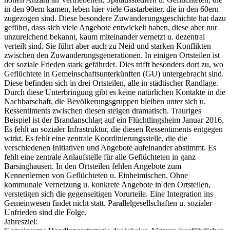
in den 90ern kamen, leben hier viele Gastarbeiter, die in den 60ern
zugezogen sind. Diese besondere Zuwanderungsgeschichte hat dazu
geführt, dass sich viele Angebote entwickelt haben, diese aber nur
unzureichend bekannt, kaum miteinander vernetzt u. dezentral
verteilt sind. Sie führt aber auch zu Neid und starken Konflikten
zwischen den Zuwanderungsgenerationen. In einigen Ortsteilen ist
der soziale Frieden stark gefährdet. Dies trifft besonders dort zu, wo
Geflüchtete in Gemeinschaftsunterkünften (GU) untergebracht sind.
Diese befinden sich in drei Ortsteilen, alle in städtischer Randlage.
Durch diese Unterbringung gibt es keine natürlichen Kontakte in die
Nachbarschaft, die Bevölkerungsgruppen bleiben unter sich u.
Ressentiments zwischen diesen steigen dramatisch. Trauriges
Beispiel ist der Brandanschlag auf ein Flüchtlingsheim Januar 2016.
Es fehlt an sozialer Infrastruktur, die diesen Ressentiments entgegen
wirkt. Es fehlt eine zentrale Koordinierungsstelle, die die
verschiedenen Initiativen und Angebote aufeinander abstimmt. Es
fehlt eine zentrale Anlaufstelle für alle Geflüchteten in ganz
Barsinghausen. In den Ortsteilen fehlen Angebote zum
Kennenlernen von Geflüchteten u. Einheimischen. Ohne
kommunale Vernetzung u. konkrete Angebote in den Ortsteilen,
verstetigen sich die gegenseitigen Vorurteile. Eine Integration ins
Gemeinwesen findet nicht statt. Parallelgesellschaften u. sozialer
Unfrieden sind die Folge.
Jahresziel: