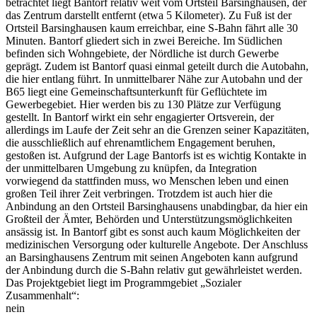
betrachtet liegt Bantorf relativ weit vom Ortsteil Barsinghausen, der
das Zentrum darstellt entfernt (etwa 5 Kilometer). Zu Fuß ist der
Ortsteil Barsinghausen kaum erreichbar, eine S-Bahn fährt alle 30
Minuten. Bantorf gliedert sich in zwei Bereiche. Im Südlichen
befinden sich Wohngebiete, der Nördliche ist durch Gewerbe
geprägt. Zudem ist Bantorf quasi einmal geteilt durch die Autobahn,
die hier entlang führt. In unmittelbarer Nähe zur Autobahn und der
B65 liegt eine Gemeinschaftsunterkunft für Geflüchtete im
Gewerbegebiet. Hier werden bis zu 130 Plätze zur Verfügung
gestellt. In Bantorf wirkt ein sehr engagierter Ortsverein, der
allerdings im Laufe der Zeit sehr an die Grenzen seiner Kapazitäten,
die ausschließlich auf ehrenamtlichem Engagement beruhen,
gestoßen ist. Aufgrund der Lage Bantorfs ist es wichtig Kontakte in
der unmittelbaren Umgebung zu knüpfen, da Integration
vorwiegend da stattfinden muss, wo Menschen leben und einen
großen Teil ihrer Zeit verbringen. Trotzdem ist auch hier die
Anbindung an den Ortsteil Barsinghausens unabdingbar, da hier ein
Großteil der Ämter, Behörden und Unterstützungsmöglichkeiten
ansässig ist. In Bantorf gibt es sonst auch kaum Möglichkeiten der
medizinischen Versorgung oder kulturelle Angebote. Der Anschluss
an Barsinghausens Zentrum mit seinen Angeboten kann aufgrund
der Anbindung durch die S-Bahn relativ gut gewährleistet werden.
Das Projektgebiet liegt im Programmgebiet „Sozialer
Zusammenhalt“:
nein