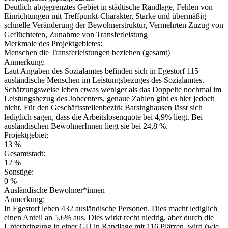
Deutlich abgegrenztes Gebiet in städtische Randlage, Fehlen von
Einrichtungen mit Treffpunkt-Charakter, Starke und übermäßig
schnelle Veränderung der Bewohnerstruktur, Vermehrten Zuzug von
Geflüchteten, Zunahme von Transferleistung
Merkmale des Projektgebietes:
Menschen die Transferleistungen beziehen (gesamt)
Anmerkung:
Laut Angaben des Sozialamtes befinden sich in Egestorf 115
ausländische Menschen im Leistungsbezuges des Sozialamtes.
Schätzungsweise leben etwas weniger als das Doppelte nochmal im
Leistungsbezug des Jobcenters, genaue Zahlen gibt es hier jedoch
nicht. Für den Geschäftsstellenbezirk Barsinghausen lässt sich
lediglich sagen, dass die Arbeitslosenquote bei 4,9% liegt. Bei
ausländischen BewohnerInnen liegt sie bei 24,8 %.
Projektgebiet:
13 %
Gesamtstadt:
12 %
Sonstige:
0 %
Ausländische Bewohner*innen
Anmerkung:
In Egestorf leben 432 ausländische Personen. Dies macht lediglich
einen Anteil an 5,6% aus. Dies wirkt recht niedrig, aber durch die
Unterbringung in einer GU in Randlage mit 116 Plätzen, wird (wie