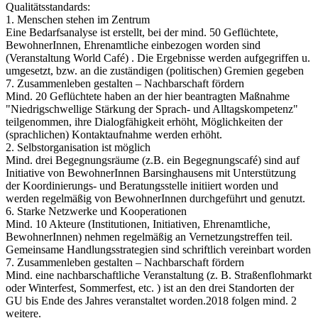
Qualitätsstandards:
1. Menschen stehen im Zentrum
Eine Bedarfsanalyse ist erstellt, bei der mind. 50 Geflüchtete,
BewohnerInnen, Ehrenamtliche einbezogen worden sind
(Veranstaltung World Café) . Die Ergebnisse werden aufgegriffen u.
umgesetzt, bzw. an die zuständigen (politischen) Gremien gegeben
7. Zusammenleben gestalten – Nachbarschaft fördern
Mind. 20 Geflüchtete haben an der hier beantragten Maßnahme
"Niedrigschwellige Stärkung der Sprach- und Alltagskompetenz"
teilgenommen, ihre Dialogfähigkeit erhöht, Möglichkeiten der
(sprachlichen) Kontaktaufnahme werden erhöht.
2. Selbstorganisation ist möglich
Mind. drei Begegnungsräume (z.B. ein Begegnungscafé) sind auf
Initiative von BewohnerInnen Barsinghausens mit Unterstützung
der Koordinierungs- und Beratungsstelle initiiert worden und
werden regelmäßig von BewohnerInnen durchgeführt und genutzt.
6. Starke Netzwerke und Kooperationen
Mind. 10 Akteure (Institutionen, Initiativen, Ehrenamtliche,
BewohnerInnen) nehmen regelmäßig an Vernetzungstreffen teil.
Gemeinsame Handlungsstrategien sind schriftlich vereinbart worden
7. Zusammenleben gestalten – Nachbarschaft fördern
Mind. eine nachbarschaftliche Veranstaltung (z. B. Straßenflohmarkt
oder Winterfest, Sommerfest, etc. ) ist an den drei Standorten der
GU bis Ende des Jahres veranstaltet worden.2018 folgen mind. 2
weitere.