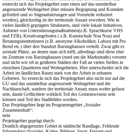
erstreckt sich das Projektgebiet zum einen auf das unmittelbar
angrenzende Wohngebiet (hier müssen Begegnung und Kontakte
gefördert und so Stigmatisierungen und Vorurteile reduziert
werden), gleichzeitig ist der territoriale Ansatz erweitert. Wie in
vielen ländlich geprägten Strukturen, sind viele lokale Initiativen,
Anbieter von Unterstützungsmaßnahmen(z.B. Sprachkurse VHS
und FZB), Kreativangeboten ( z.B. Kunstschule Noa Noa) und
Beratungsinstitutionen (z.B. anonyme Alkoholiker, Labora mit Pro
Beruf etc.) über den Standort Barsinghausen verteilt. Zwar gibt es
zentrale Plätze, an denen man sich trifft, allerdings sind diese eher
im Zentrum von Barsinghausen (rund um die Marktstraße) verortet
und nicht wie oft in größeren Städten der Fall an vielen Stellen in
einzelnen Quartieren und Wohngebieten. Hier unterscheidet sich die
Arbeit im ländlichen Raum stark von der Arbeit in urbanen
Gebieten. So erstreckt sich das Projektgebiet also nicht nur auf die
GU und das unmittelbar angrenzende Wohngebiet und die
Nachbarschaft, sondern der territoriale Ansatz muss weiter gefasst
sein, damit Geflüchtete wirklich Teil des Gemeinwesens sein
können und Teil des Stadtbildes werden.
Das Projektgebiet liegt im Programmgebiet „Sozialer
Zusammenhalt“:
nein
Projektgebiet geprägt durch:
Deutlich abgegrenztes Gebiet in städtische Randlage, Fehlende
Infrastruktur (Soziales, Kultur, Bildung, Sport, Freizeit und