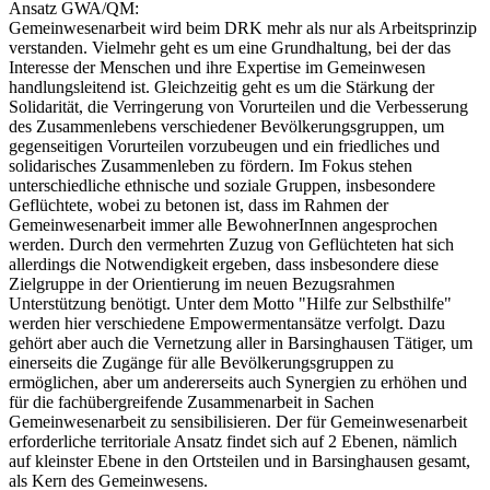
Ansatz GWA/QM:
Gemeinwesenarbeit wird beim DRK mehr als nur als Arbeitsprinzip
verstanden. Vielmehr geht es um eine Grundhaltung, bei der das
Interesse der Menschen und ihre Expertise im Gemeinwesen
handlungsleitend ist. Gleichzeitig geht es um die Stärkung der
Solidarität, die Verringerung von Vorurteilen und die Verbesserung
des Zusammenlebens verschiedener Bevölkerungsgruppen, um
gegenseitigen Vorurteilen vorzubeugen und ein friedliches und
solidarisches Zusammenleben zu fördern. Im Fokus stehen
unterschiedliche ethnische und soziale Gruppen, insbesondere
Geflüchtete, wobei zu betonen ist, dass im Rahmen der
Gemeinwesenarbeit immer alle BewohnerInnen angesprochen
werden. Durch den vermehrten Zuzug von Geflüchteten hat sich
allerdings die Notwendigkeit ergeben, dass insbesondere diese
Zielgruppe in der Orientierung im neuen Bezugsrahmen
Unterstützung benötigt. Unter dem Motto "Hilfe zur Selbsthilfe"
werden hier verschiedene Empowermentansätze verfolgt. Dazu
gehört aber auch die Vernetzung aller in Barsinghausen Tätiger, um
einerseits die Zugänge für alle Bevölkerungsgruppen zu
ermöglichen, aber um andererseits auch Synergien zu erhöhen und
für die fachübergreifende Zusammenarbeit in Sachen
Gemeinwesenarbeit zu sensibilisieren. Der für Gemeinwesenarbeit
erforderliche territoriale Ansatz findet sich auf 2 Ebenen, nämlich
auf kleinster Ebene in den Ortsteilen und in Barsinghausen gesamt,
als Kern des Gemeinwesens.