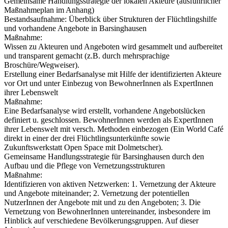
Gemeinsame Handlungsstrategie der lokalen Akteure (ausführlicher
Maßnahmeplan im Anhang)
Bestandsaufnahme: Überblick über Strukturen der Flüchtlingshilfe
und vorhandene Angebote in Barsinghausen
Maßnahme:
Wissen zu Akteuren und Angeboten wird gesammelt und aufbereitet
und transparent gemacht (z.B. durch mehrsprachige
Broschüre/Wegweiser).
Erstellung einer Bedarfsanalyse mit Hilfe der identifizierten Akteure
vor Ort und unter Einbezug von BewohnerInnen als ExpertInnen
ihrer Lebenswelt
Maßnahme:
Eine Bedarfsanalyse wird erstellt, vorhandene Angebotslücken
definiert u. geschlossen. BewohnerInnen werden als ExpertInnen
ihrer Lebenswelt mit versch. Methoden einbezogen (Ein World Café
direkt in einer der drei Flüchtlingsunterkünfte sowie
Zukunftswerkstatt Open Space mit Dolmetscher).
Gemeinsame Handlungsstrategie für Barsinghausen durch den
Aufbau und die Pflege von Vernetzungsstrukturen
Maßnahme:
Identifizieren von aktiven Netzwerken: 1. Vernetzung der Akteure
und Angebote miteinander; 2. Vernetzung der potentiellen
NutzerInnen der Angebote mit und zu den Angeboten; 3. Die
Vernetzung von BewohnerInnen untereinander, insbesondere im
Hinblick auf verschiedene Bevölkerungsgruppen. Auf dieser